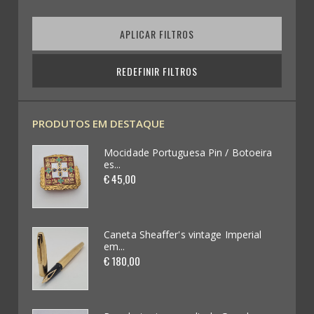
Condecorações (7)
APLICAR FILTROS
Medalhas (199)
Pin´s (73)
REDEFINIR FILTROS
Coleccionismo Diverso (109)
PRODUTOS EM DESTAQUE
Publicidade em Chapas / Cartazes (0)
oeira
Mocidade Portuguesa Pin / Botoeira
es...
Futebol / Desportos diversos (33)
€ 45,00
Automobilia (62)
Videojogos e Consolas (4)
ial
Caneta Sheaffer's vintage Imperial
em...
€ 180,00
Brinquedos (62)
Miniaturas de Carros (265)