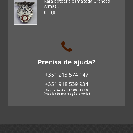
es
Rara botoeira esmaltada Grandes
Armaz...
Kits / Modelismo (46)
€ 60,00
Cadernetas e Cromos (16)
Banda Desenhada (0)
Discos Vinil (18)
Precisa de ajuda?
Livros (137)
+351 213 574 147
Revistas antigas (0)
+351 918 539 934
Papeis antigos (63)
Seg. a Sexta - 10:00 - 18:30
(mediante marcação prévia)
Fotografias antigas (3)
Postais (85)
Selos (12)