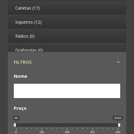
Canetas (17)
Isqueiros (12)
Rádios (0)
Grafonolas (0)
FILTROS
Telefones (0)
Nome
Máquinas Fotográficas (4)
Binóculos (0)
Leques (0)
Preço
€8
€600
Militária (78)
8
156
304
452
600