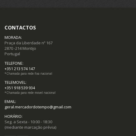
Moedas (15)
CONTACTOS
Notas (19)
MORADA:
Praça da Liberdade nº 167
2870 -214 Montijo
Portugal
TELEFONE:
+351 213 574 147
*Chamada para rede fixa nacional
TELEMOVEL:
+351 918 539 934
*Chamada para rede movel nacional
EMAIL:
geral.mercadordotempo@gmail.com
HORÁRIO:
Seg. a Sexta - 10:00 - 18:30
(mediante marcação prévia)