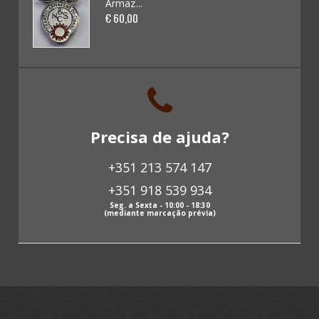
Armaz...
Kits / Modelismo (46)
€ 60,00
Cadernetas e Cromos (16)
Banda Desenhada (0)
Discos Vinil (18)
Precisa de ajuda?
Livros (137)
+351 213 574 147
Revistas antigas (0)
+351 918 539 934
Papeis antigos (63)
Seg. a Sexta - 10:00 - 18:30
(mediante marcação prévia)
Fotografias antigas (3)
Postais (85)
Selos (12)