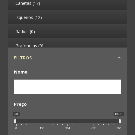
Canetas (17)
Isqueiros (12)
Rádios (0)
Grafonolas (0)
FILTROS
Telefones (0)
Nome
Máquinas Fotográficas (4)
Binóculos (0)
Leques (0)
Preço
€8
€600
Militária (78)
8
156
304
452
600
Condecorações (7)