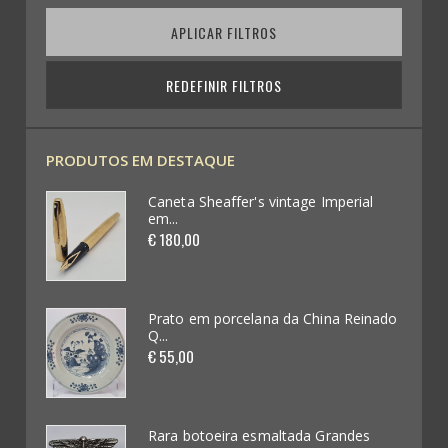
APLICAR FILTROS
Medalhas (199)
Pin´s (73)
REDEFINIR FILTROS
Coleccionismo Diverso (109)
PRODUTOS EM DESTAQUE
Publicidade em Chapas / Cartazes (0)
ial
Caneta Sheaffer's vintage Imperial
em...
Futebol / Desportos diversos (33)
€ 180,00
Automobilia (62)
Videojogos e Consolas (4)
einado
Prato em porcelana da China Reinado
Q...
€ 55,00
Brinquedos (62)
Miniaturas de Carros (265)
es
Rara botoeira esmaltada Grandes