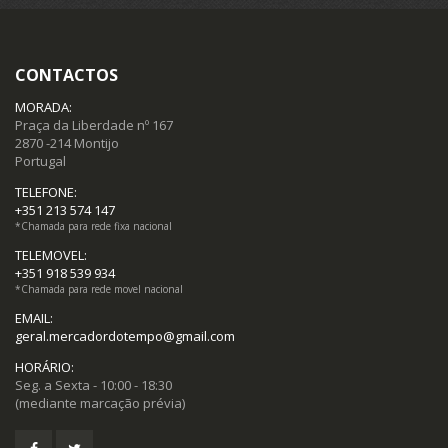
Moedas (15)
CONTACTOS
Notas (19)
MORADA:
Praça da Liberdade nº 167
2870 -214 Montijo
Portugal
TELEFONE:
+351 213 574 147
*Chamada para rede fixa nacional
TELEMOVEL:
+351 918 539 934
*Chamada para rede movel nacional
EMAIL:
geral.mercadordotempo@gmail.com
HORÁRIO:
Seg. a Sexta - 10:00 - 18:30
(mediante marcação prévia)