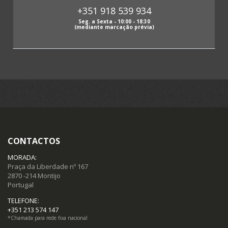
+351 918 539 934
Papeis antigos (63)
Seg. a Sexta - 10:00 - 18:30
(mediante marcação prévia)
Fotografias antigas (3)
Postais (85)
Selos (12)
Moedas (15)
CONTACTOS
Notas (19)
MORADA:
Praça da Liberdade nº 167
2870 -214 Montijo
Portugal
TELEFONE:
+351 213 574 147
*Chamada para rede fixa nacional