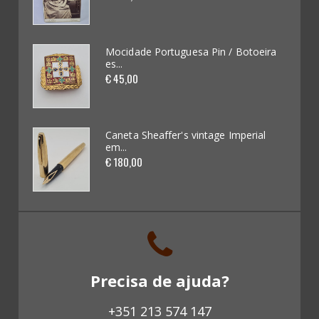
Automobilia (62)
Videojogos e Consolas (4)
oeira
Mocidade Portuguesa Pin / Botoeira
es...
€ 45,00
Brinquedos (62)
Miniaturas de Carros (265)
ial
Caneta Sheaffer's vintage Imperial
em...
Kits / Modelismo (46)
€ 180,00
Cadernetas e Cromos (16)
Banda Desenhada (0)
Discos Vinil (18)
Precisa de ajuda?
Livros (137)
+351 213 574 147
Revistas antigas (0)