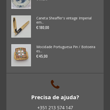
Automobilia (62)
Videojogos e Consolas (4)
ial
Caneta Sheaffer's vintage Imperial
em...
€ 180,00
Brinquedos (62)
Miniaturas de Carros (265)
oeira
Mocidade Portuguesa Pin / Botoeira
es...
Kits / Modelismo (46)
€ 45,00
Cadernetas e Cromos (16)
Banda Desenhada (0)
Discos Vinil (18)
Precisa de ajuda?
Livros (137)
+351 213 574 147
Revistas antigas (0)