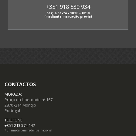
+351 918 539 934
Papeis antigos (63)
Seg. a Sexta - 10:00 - 18:30
(mediante marcação prévia)
Fotografias antigas (3)
Postais (85)
Selos (12)
Moedas (15)
CONTACTOS
Notas (19)
MORADA:
Praça da Liberdade nº 167
2870 -214 Montijo
Portugal
TELEFONE:
+351 213 574 147
*Chamada para rede fixa nacional