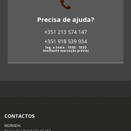
Discos Vinil (18)
Precisa de ajuda?
Livros (137)
+351 213 574 147
Revistas antigas (0)
+351 918 539 934
Papeis antigos (63)
Seg. a Sexta - 10:00 - 18:30
(mediante marcação prévia)
Fotografias antigas (3)
Postais (85)
Selos (12)
Moedas (15)
CONTACTOS
Notas (19)
MORADA:
Praça da Liberdade nº 167