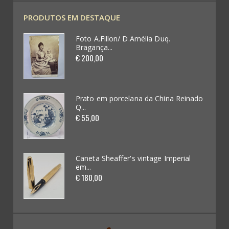
Coleccionismo Diverso (109)
PRODUTOS EM DESTAQUE
Publicidade em Chapas / Cartazes (0)
Foto A.Fillon/ D.Amélia Duq.
Bragança...
Futebol / Desportos diversos (33)
€ 200,00
Automobilia (62)
Videojogos e Consolas (4)
einado
Prato em porcelana da China Reinado
Q...
€ 55,00
Brinquedos (62)
Miniaturas de Carros (265)
ial
Caneta Sheaffer's vintage Imperial
em...
Kits / Modelismo (46)
€ 180,00
Cadernetas e Cromos (16)
Banda Desenhada (0)