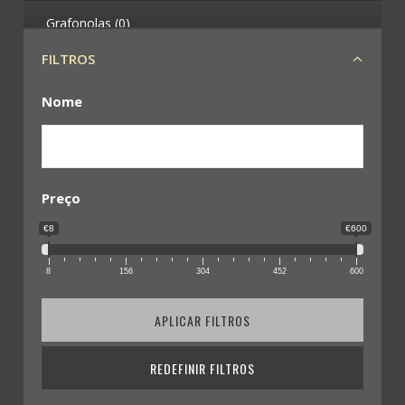
Grafonolas (0)
FILTROS
Telefones (0)
Nome
Máquinas Fotográficas (4)
Binóculos (0)
Leques (0)
Preço
€8
€600
Militária (79)
8
156
304
452
600
Condecorações (7)
APLICAR FILTROS
Medalhas (201)
Pin´s (73)
REDEFINIR FILTROS