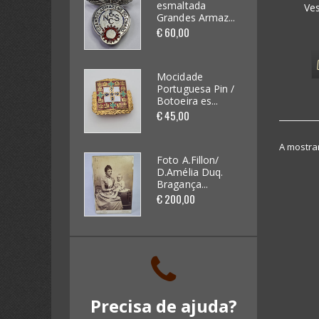
esmaltada
esmaltada
Ve
Grandes Armaz...
Grandes Armaz...
Futebol / Desportos diversos
€ 60,00
€ 60,00
(33)
Automobilia (62)
Mocidade
Mocidade
Portuguesa Pin /
Portuguesa Pin /
Botoeira es...
Botoeira es...
Videojogos e Consolas (4)
€ 45,00
€ 45,00
Brinquedos (62)
A mostrar
Foto A.Fillon/
Foto A.Fillon/
D.Amélia Duq.
D.Amélia Duq.
Miniaturas de Carros (265)
Bragança...
Bragança...
€ 200,00
€ 200,00
Kits / Modelismo (46)
Cadernetas e Cromos (16)
Banda Desenhada (0)
Precisa de ajuda?
Discos Vinil (18)