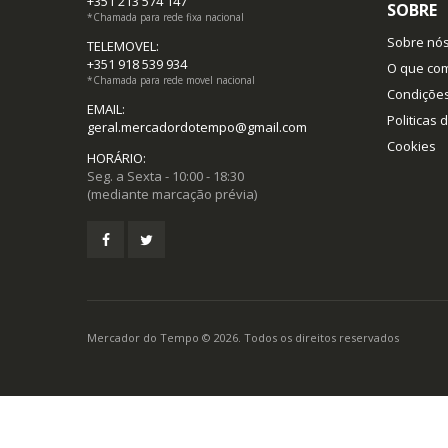
+351 213 574 147
SOBRE
*Chamada para rede fixa nacional
Sobre nó
TELEMOVEL:
+351 918 539 934
O que co
*Chamada para rede movel nacional
Condiçõe
EMAIL:
Politicas 
geral.mercadordotempo@gmail.com
Cookies
HORÁRIO:
Seg. a Sexta - 10:00 - 18:30
(mediante marcação prévia)
Mercador do Tempo © 2026. Todos os direitos reservados