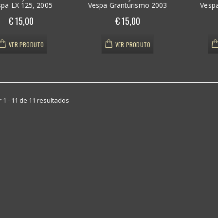
esmaltada
esmaltada
spa LX 125, 2005
Vespa Granturismo 2003
Vespa
Grandes Armaz...
Grandes Armaz...
€ 15,00
€ 15,00
€ 60,00
€ 60,00
VER PRODUTO
VER PRODUTO
Mocidade
Mocidade
Portuguesa Pin /
Portuguesa Pin /
Botoeira es...
Botoeira es...
€ 45,00
€ 45,00
 1 - 11 de 11 resultados
Foto A.Fillon/
Foto A.Fillon/
D.Amélia Duq.
D.Amélia Duq.
Bragança...
Bragança...
€ 200,00
€ 200,00