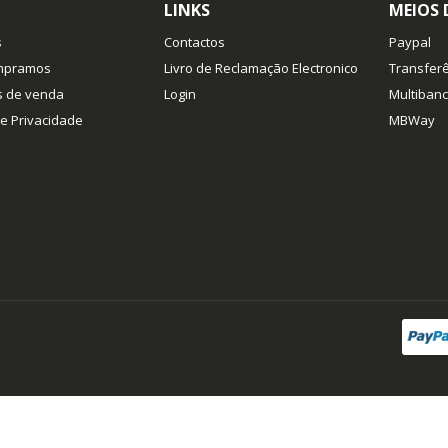
LINKS
MEIOS
s
Contactos
Paypal
mpramos
Livro de Reclamação Electronico
Transferê
s de venda
Login
Multiban
de Privacidade
MBWay