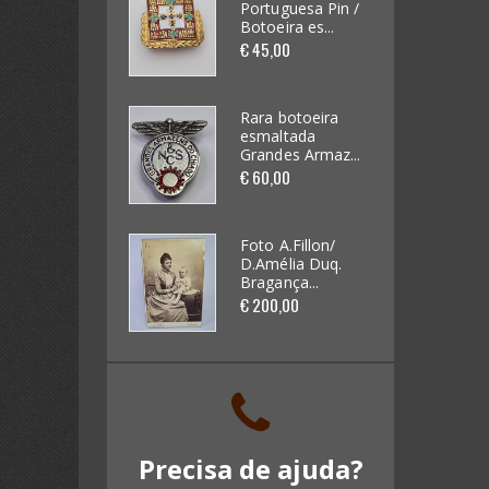
Portuguesa Pin /
Portuguesa Pin /
Botoeira es...
Botoeira es...
Futebol / Desportos diversos
€ 45,00
€ 45,00
(33)
Automobilia (62)
Rara botoeira
Rara botoeira
esmaltada
esmaltada
Grandes Armaz...
Grandes Armaz...
Videojogos e Consolas (4)
€ 60,00
€ 60,00
Brinquedos (62)
Foto A.Fillon/
Foto A.Fillon/
D.Amélia Duq.
D.Amélia Duq.
Miniaturas de Carros (265)
Bragança...
Bragança...
€ 200,00
€ 200,00
Kits / Modelismo (46)
Cadernetas e Cromos (16)
Banda Desenhada (0)
Precisa de ajuda?
Discos Vinil (18)