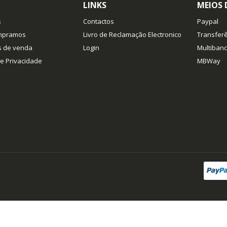
LINKS
MEIOS
s
Contactos
Paypal
mpramos
Livro de Reclamação Electronico
Transferê
s de venda
Login
Multiban
de Privacidade
MBWay