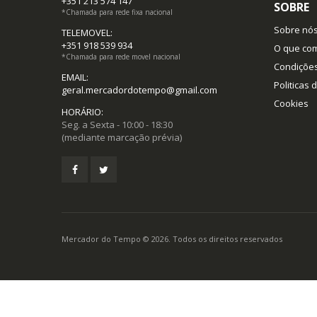
+351 213 574 147
SOBRE
*Chamada para rede fixa nacional
Sobre nó
TELEMOVEL:
+351 918 539 934
O que co
*Chamada para rede movel nacional
Condiçõe
EMAIL:
Politicas 
geral.mercadordotempo@gmail.com
Cookies
HORÁRIO:
Seg. a Sexta - 10:00 - 18:30
(mediante marcação prévia)
Mercador do Tempo © 2026. Todos os direitos reservados