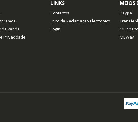
LINKS
MEIOS
s
Contactos
Paypal
mpramos
Livro de Reclamação Electronico
Transferê
s de venda
Login
Multiban
de Privacidade
MBWay