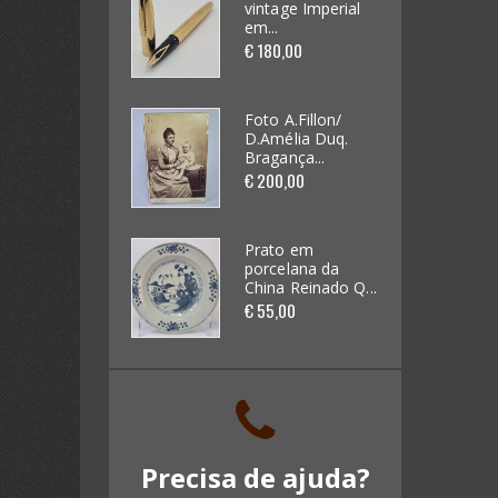
vintage Imperial
vintage Imperial
em...
em...
Futebol / Desportos diversos
€ 180,00
€ 180,00
(33)
Automobilia (62)
Foto A.Fillon/
Foto A.Fillon/
D.Amélia Duq.
D.Amélia Duq.
Bragança...
Bragança...
Videojogos e Consolas (4)
€ 200,00
€ 200,00
Brinquedos (62)
Prato em
Prato em
porcelana da
porcelana da
Miniaturas de Carros (265)
China Reinado Q...
China Reinado Q...
€ 55,00
€ 55,00
Kits / Modelismo (46)
Cadernetas e Cromos (16)
Banda Desenhada (0)
Precisa de ajuda?
Discos Vinil (18)