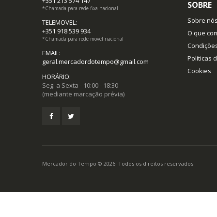
+351 213 574 147
SOBRE
*Chamada para rede fixa nacional
Sobre nó
TELEMOVEL:
+351 918 539 934
O que co
*Chamada para rede movel nacional
Condiçõe
EMAIL:
Politicas 
geral.mercadordotempo@gmail.com
Cookies
HORÁRIO:
Seg. a Sexta - 10:00 - 18:30
(mediante marcação prévia)
Mercador do Tempo © 2026. Todos os direitos reservados