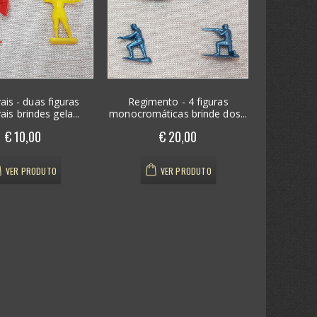
is - duas figuras
Regimento - 4 figuras
is brindes gela...
monocromáticas brinde dos...
€ 10,00
€ 20,00
VER PRODUTO
VER PRODUTO