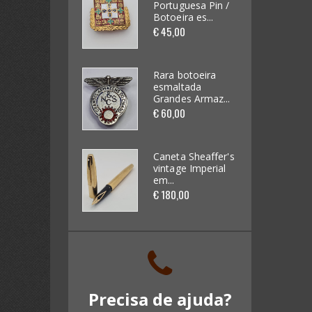
Portuguesa Pin /
Portuguesa Pin /
Botoeira es...
Botoeira es...
Futebol / Desportos diversos
€ 45,00
€ 45,00
(33)
Automobilia (62)
Rara botoeira
Rara botoeira
esmaltada
esmaltada
Grandes Armaz...
Grandes Armaz...
Videojogos e Consolas (4)
€ 60,00
€ 60,00
Brinquedos (62)
Caneta Sheaffer's
Caneta Sheaffer's
vintage Imperial
vintage Imperial
Miniaturas de Carros (265)
em...
em...
€ 180,00
€ 180,00
Kits / Modelismo (46)
Cadernetas e Cromos (16)
Banda Desenhada (0)
Precisa de ajuda?
Discos Vinil (18)