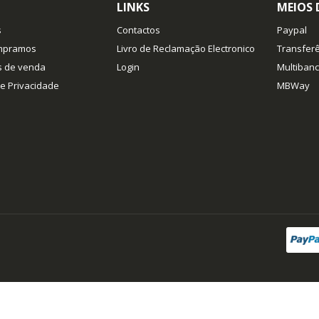
LINKS
MEIOS
s
Contactos
Paypal
mpramos
Livro de Reclamação Electronico
Transferê
s de venda
Login
Multiban
de Privacidade
MBWay