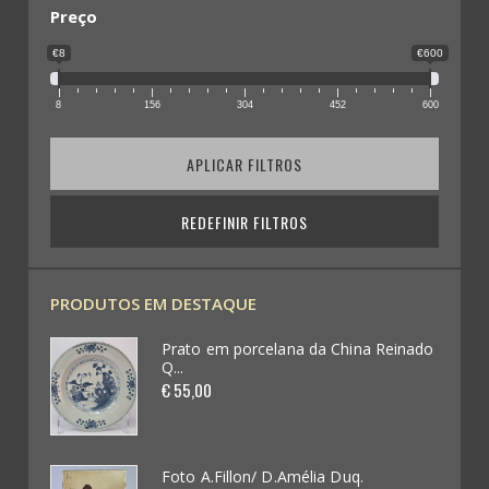
Leques (0)
Preço
€8
€600
Militária (78)
8
156
304
452
600
Condecorações (7)
APLICAR FILTROS
Medalhas (199)
Pin´s (73)
REDEFINIR FILTROS
Coleccionismo Diverso (109)
PRODUTOS EM DESTAQUE
Publicidade em Chapas / Cartazes (0)
einado
Prato em porcelana da China Reinado
Q...
Futebol / Desportos diversos (33)
€ 55,00
Automobilia (62)
Videojogos e Consolas (4)
Foto A.Fillon/ D.Amélia Duq.