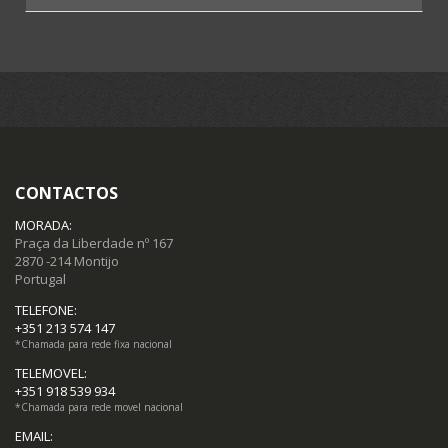
Fotografias antigas (3)
Postais (85)
Selos (12)
Moedas (15)
CONTACTOS
Notas (19)
MORADA:
Praça da Liberdade nº 167
2870 -214 Montijo
Portugal
TELEFONE:
+351 213 574 147
*Chamada para rede fixa nacional
TELEMOVEL:
+351 918 539 934
*Chamada para rede movel nacional
EMAIL: