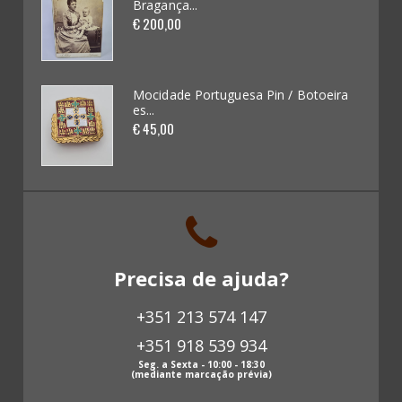
Bragança...
€ 200,00
Brinquedos (62)
Miniaturas de Carros (265)
oeira
Mocidade Portuguesa Pin / Botoeira
es...
Kits / Modelismo (46)
€ 45,00
Cadernetas e Cromos (16)
Banda Desenhada (0)
Discos Vinil (18)
Precisa de ajuda?
Livros (137)
+351 213 574 147
Revistas antigas (0)
+351 918 539 934
Papeis antigos (63)
Seg. a Sexta - 10:00 - 18:30
(mediante marcação prévia)