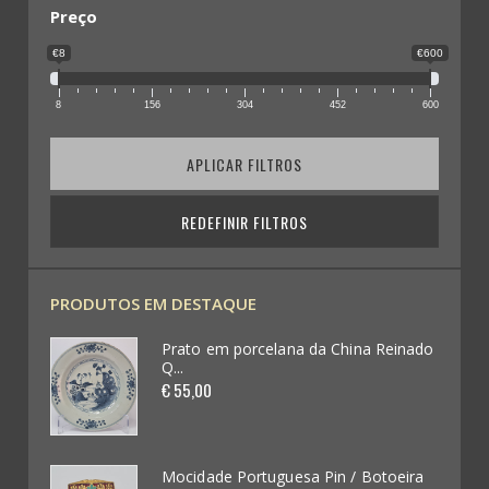
Leques (0)
Preço
€8
€600
Militária (78)
8
156
304
452
600
Condecorações (7)
APLICAR FILTROS
Medalhas (199)
Pin´s (73)
REDEFINIR FILTROS
Coleccionismo Diverso (109)
PRODUTOS EM DESTAQUE
Publicidade em Chapas / Cartazes (0)
einado
Prato em porcelana da China Reinado
Q...
Futebol / Desportos diversos (33)
€ 55,00
Automobilia (62)
Videojogos e Consolas (4)
oeira
Mocidade Portuguesa Pin / Botoeira