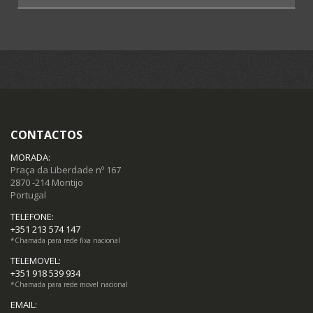
Fotografias antigas (3)
Postais (85)
Selos (12)
Moedas (15)
CONTACTOS
Notas (19)
MORADA:
Praça da Liberdade nº 167
2870 -214 Montijo
Portugal
TELEFONE:
+351 213 574 147
*Chamada para rede fixa nacional
TELEMOVEL:
+351 918 539 934
*Chamada para rede movel nacional
EMAIL: