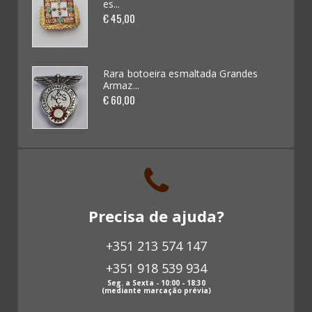
es...
€ 45,00
Brinquedos (62)
Miniaturas de Carros (265)
es
Rara botoeira esmaltada Grandes
Armaz...
Kits / Modelismo (46)
€ 60,00
Cadernetas e Cromos (16)
Banda Desenhada (0)
Discos Vinil (18)
Precisa de ajuda?
Livros (137)
+351 213 574 147
Revistas antigas (0)
+351 918 539 934
Papeis antigos (63)
Seg. a Sexta - 10:00 - 18:30
(mediante marcação prévia)