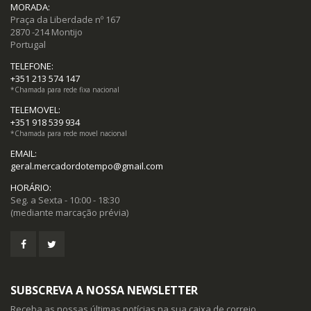
MORADA:
Praça da Liberdade nº 167
2870 -214 Montijo
Portugal
TELEFONE:
+351 213 574 147
*Chamada para rede fixa nacional
TELEMOVEL:
+351 918 539 934
*Chamada para rede movel nacional
EMAIL:
geral.mercadordotempo@gmail.com
HORÁRIO:
Seg. a Sexta - 10:00 - 18:30
(mediante marcação prévia)
SUBSCREVA A NOSSA NEWSLETTER
Receba as nossas últimas notícias na sua caixa de correio,